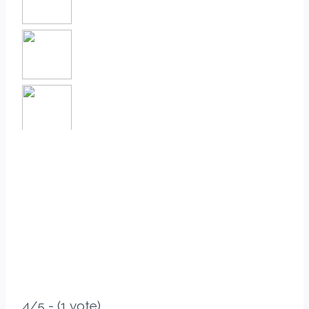
From
To
Add Waypoint
For
Options
hide options
4/5 - (1 vote)