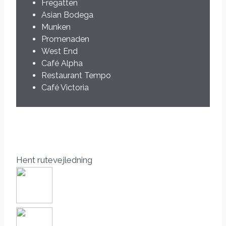
Fregatten
Asian Bodega
Munken
Promenaden
West End
Café Alpha
Restaurant Tempo
Café Victoria
Hent rutevejledning