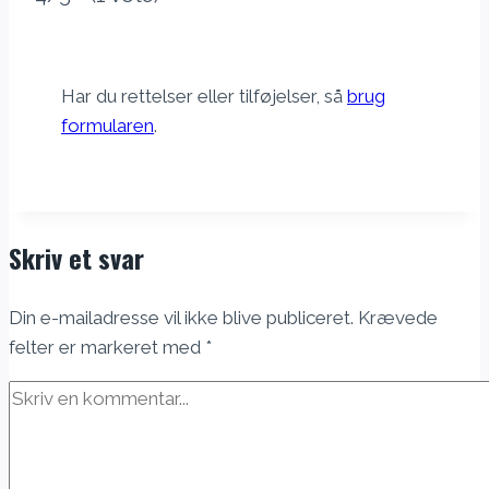
Avoid Tolls
Avoid Highways
Avoid Ferries
Print
Nulstil
Henter rutevejledning...
Har du rettelser eller tilføjelser, så
brug
formularen
.
Skriv et svar
Din e-mailadresse vil ikke blive publiceret.
Krævede
felter er markeret med
*