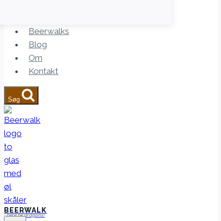
Beerwalks
Blog
Om
Kontakt
Søg
BEERWALK
- here be dragons!