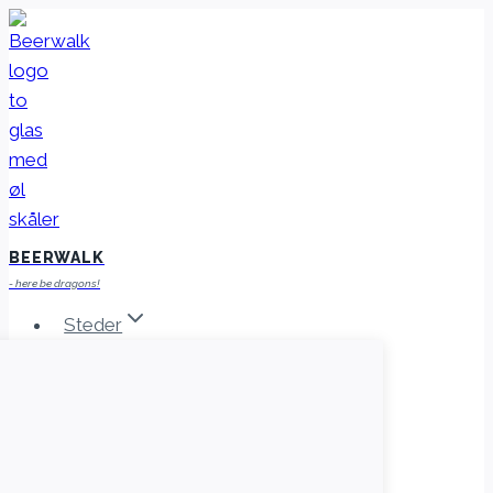
Fortsæt
til
indhold
BEERWALK
- here be dragons!
Steder