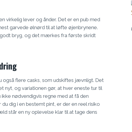
ren virkelig lever og ånder. Det er en pub med
mest garvede ølnørd til at løfte øjenbrynene.
 godt bryg, og det mærkes fra første skridt
dring
du også flere casks, som udskiftes jævnligt. Det
 nyt, og variationen gør, at hver eneste tur til
u ikke nødvendigvis regne med at få den
du dig i en bestemt pint, er der en reel risiko
d står en ny oplevelse klar til at tage dens