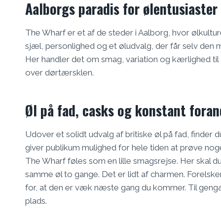
Aalborgs paradis for ølentusiaster
The Wharf er et af de steder i Aalborg, hvor ølkultu
sjæl, personlighed og et øludvalg, der får selv den 
Her handler det om smag, variation og kærlighed til
over dørtærsklen.
Øl på fad, casks og konstant foran
Udover et solidt udvalg af britiske øl på fad, finder 
giver publikum mulighed for hele tiden at prøve noget
The Wharf føles som en lille smagsrejse. Her skal d
samme øl to gange. Det er lidt af charmen. Forelsker 
for, at den er væk næste gang du kommer. Til gengæl
plads.