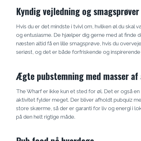
Kyndig vejledning og smagsprøver
Hvis du er det mindste i tvivl om, hvilken øl du skal
og entusiasme. De hjælper dig gerne med at finde d
næsten altid få en lille smagsprøve, hvis du overveje
seriøst, og det er både forfriskende og inspirerende
Ægte pubstemning med masser af a
The Wharf er ikke kun et sted for øl. Det er også en
aktivitet fylder meget. Der bliver afholdt pubquiz 
store skærme, så der er garanti for liv og energi i lo
på den helt rigtige måde.
Pub food på hverdage