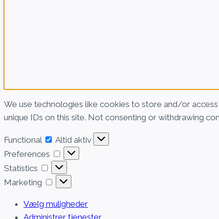
We use technologies like cookies to store and/or access 
unique IDs on this site. Not consenting or withdrawing con
Functional
Functional
Altid aktiv
Preferences
Preferences
Statistics
Statistics
Marketing
Marketing
Vælg muligheder
Administrer tjenester