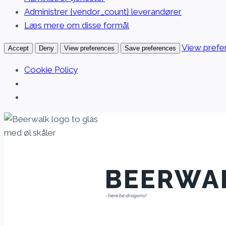
Administrer {vendor_count} leverandører
Læs mere om disse formål
View prefe
Accept
Deny
View preferences
Save preferences
Cookie Policy
Fortsæt
til
indhold
BEERWA
- here be dragons!