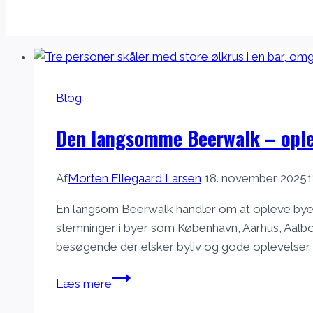
Blog
Den langsomme Beerwalk – ople
Af
Morten Ellegaard Larsen
18. november 2025
1
En langsom Beerwalk handler om at opleve byen
stemninger i byer som København, Aarhus, Aalbo
besøgende der elsker byliv og gode oplevelser.
Den
Læs mere
langsomme