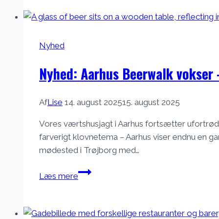
Beerwalk
–
oplev
byerne
Nyhed
Nyhed: Aarhus Beerwalk vokser 
Af
Lise
14. august 2025
15. august 2025
Vores værtshusjagt i Aarhus fortsætter ufortrødent
farverigt klovnetema – Aarhus viser endnu en ga
mødested i Trøjborg med…
Nyhed:
Læs mere
Aarhus
Beerwalk
vokser