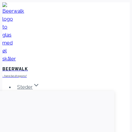
Fortsæt
til
indhold
BEERWALK
- here be dragons!
Steder