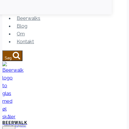
Beerwalks
Blog
Om
Kontakt
Søg
BEERWALK
- here be dragons!