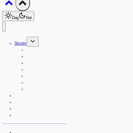
Dag
Nat
Skift
Steder
undermenu
Aalborg
Aarhus
Brønshøj
Hals
Esbjerg
Ribe
Viborg
Beerwalks
Blog
Om
Kontakt
Rettelser eller tilføjelser