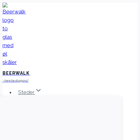
Fortsæt
til
indhold
BEERWALK
- here be dragons!
Steder