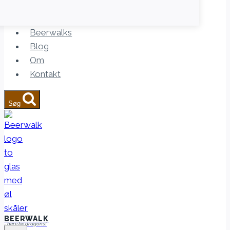
Beerwalks
Blog
Om
Kontakt
Søg
BEERWALK
- here be dragons!