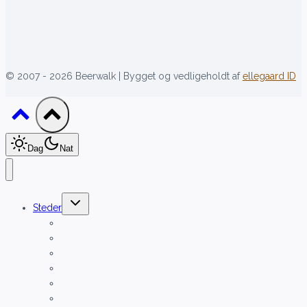
[language-switcher]
© 2007 - 2026 Beerwalk | Bygget og vedligeholdt af
ellegaard ID
Dag
Nat
Skift
Steder
undermenu
Aalborg
Aarhus
Brønshøj
Hals
Esbjerg
Ribe