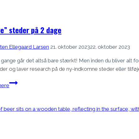
i
Esbjerg
ye” steder på 2 dage
ten Ellegaard Larsen
21. oktober 2023
22. oktober 2023
gange går det altså bare stærkt! Men inden du bliver alt for
dder og laver research på de ny-indkomne steder eller tilføj
7
ere
“nye”
steder
på
2
dage