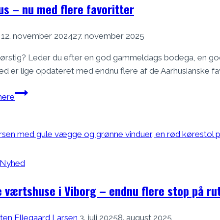
us – nu med flere favoritter
12. november 2024
27. november 2025
tørstig? Leder du efter en god gammeldags bodega, en god f
d er lige opdateret med endnu flere af de Aarhusianske fav
Aarhus
ere
–
nu
med
flere
favoritter
Nyhed
e værtshuse i Viborg – endnu flere stop på ru
ten Ellegaard Larsen
3. juli 2025
8. august 2025