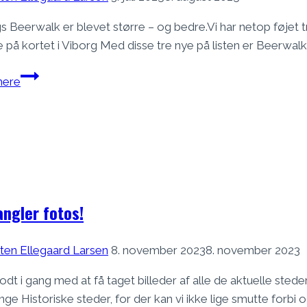
s Beerwalk er blevet større – og bedre.Vi har netop føjet tr
 på kortet i Viborg Med disse tre nye på listen er Beerwalk i
3
ere
nye
værtshuse
i
Viborg
–
endnu
flere
angler fotos!
stop
på
ten Ellegaard Larsen
8. november 2023
8. november 2023
ruten
godt i gang med at få taget billeder af alle de aktuelle st
ge Historiske steder, for der kan vi ikke lige smutte forbi og