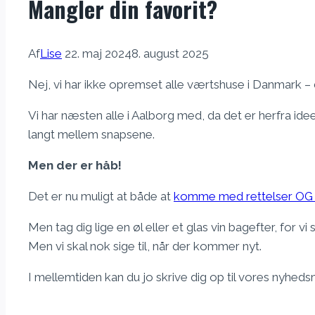
Mangler din favorit?
Af
Lise
22. maj 2024
8. august 2025
Nej, vi har ikke opremset alle værtshuse i Danmark – d
Vi har næsten alle i Aalborg med, da det er herfra id
langt mellem snapsene.
Men der er håb!
Det er nu muligt at både at
komme med rettelser OG 
Men tag dig lige en øl eller et glas vin bagefter, for vi s
Men vi skal nok sige til, når der kommer nyt.
I mellemtiden kan du jo skrive dig op til vores nyhedsm