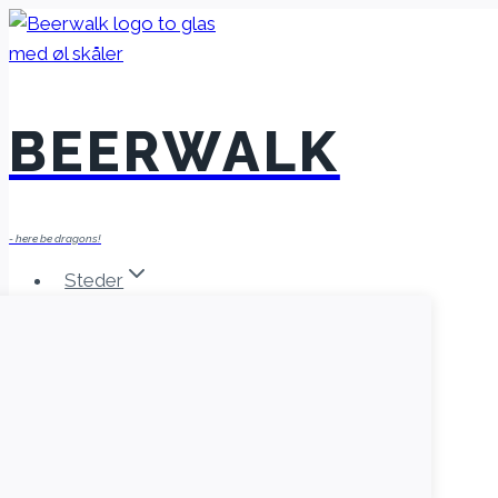
Fortsæt
til
indhold
BEERWALK
- here be dragons!
Steder