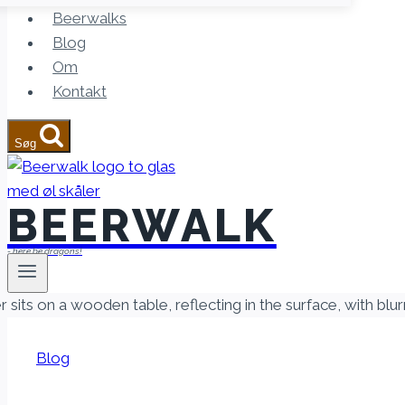
Beerwalks
Blog
Om
Kontakt
Søg
BEERWALK
- here be dragons!
Blog