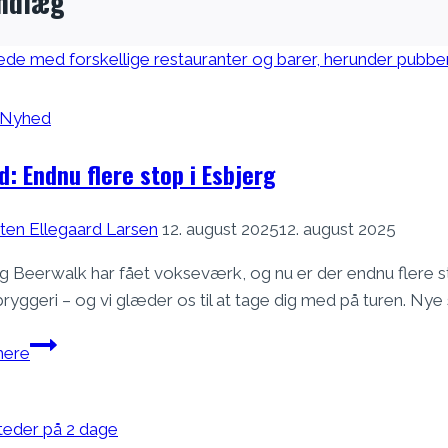
indlæg
Nyhed
: Endnu flere stop i Esbjerg
ten Ellegaard Larsen
12. august 2025
12. august 2025
g Beerwalk har fået vokseværk, og nu er der endnu flere st
ryggeri – og vi glæder os til at tage dig med på turen. Ny
Nyhed:
ere
Endnu
flere
stop