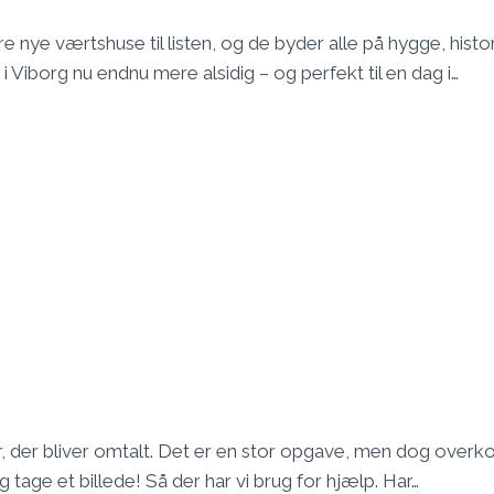
e nye værtshuse til listen, og de byder alle på hygge, histo
 Viborg nu endnu mere alsidig – og perfekt til en dag i…
eder, der bliver omtalt. Det er en stor opgave, men dog ove
 tage et billede! Så der har vi brug for hjælp. Har…