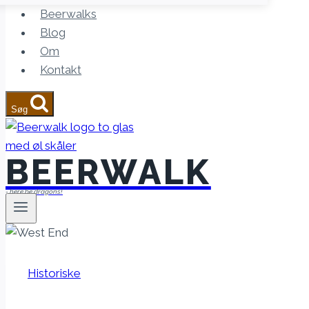
Beerwalks
Blog
Om
Kontakt
Søg
BEERWALK
- here be dragons!
Historiske