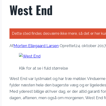
West End
Dette sted findes desværre ikke mere, så det er her kun
Af
Morten Ellegaard Larsen
Oprettet
24. oktober 2017
Klik for at se i fuld størrelse
West End var lystmalet og har træ møbler. Vinduerne er
fylder næsten hele den bagerste væg og er ligeledes 
Med yderest billige øl hver dag, er der altid garant
dagen, aftenen, men også om morgenen, West End 