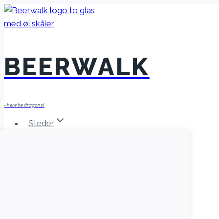
Fortsæt
til
indhold
BEERWALK
- here be dragons!
Steder