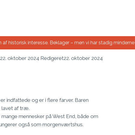
 af historisk interesse. Beklager – men vi har stadig minderne
22. oktober 2024
Redigeret
22. oktober 2024
 indfattede og er i flere farver. Baren
lavet af træ.
i for mange mennesker på West End, både om
fungerer også som morgenværtshus.