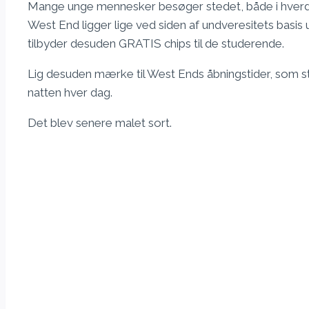
Mange unge mennesker besøger stedet, både i hverd
West End ligger lige ved siden af undveresitets basi
tilbyder desuden GRATIS chips til de studerende.
Lig desuden mærke til West Ends åbningstider, som st
natten hver dag.
Det blev senere malet sort.