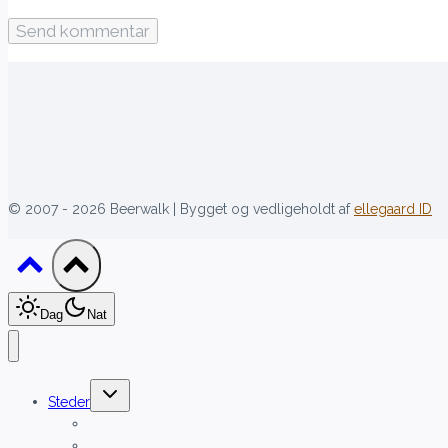
[language-switcher]
© 2007 - 2026 Beerwalk | Bygget og vedligeholdt af
ellegaard ID
Dag
Nat
Skift
Steder
undermenu
Aalborg
Aarhus